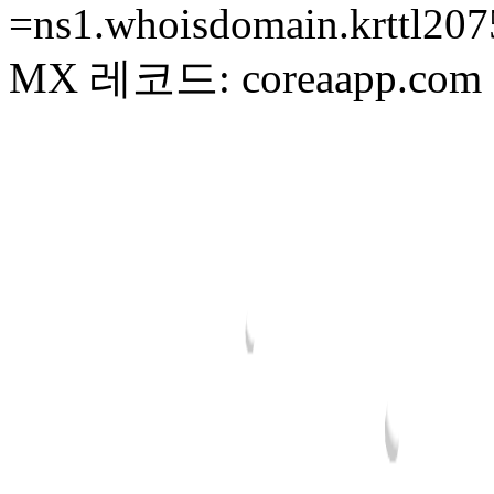
=ns1.whoisdomain.krttl207
MX 레코드: coreaapp.com