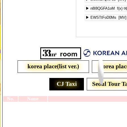
▶ n8I8QGFA1oM f(x) 에
▶ EWSTtFoD0Ms [MV] T
korea place(list ver.)
korea plac
CJ Taxi
Seoul Tour T
No.
Name