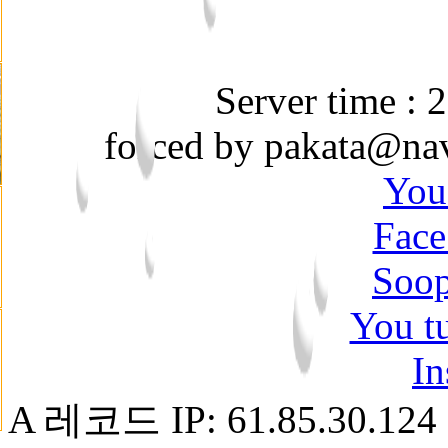
Server time :
forced by pakata@na
You
Face
Soop
You t
In
A 레코드 IP: 61.85.30.1